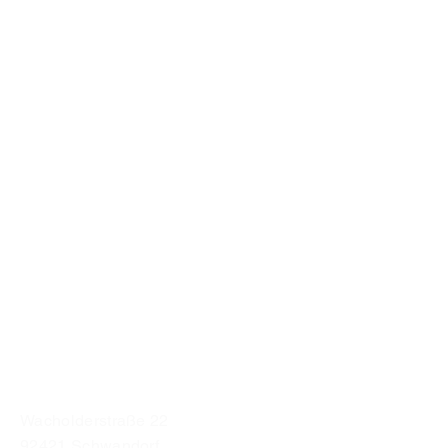
Betreff
Nachricht schreiben ...
Absenden
Vereinsadresse:
Wacholderstraße 22
92421 Schwandorf